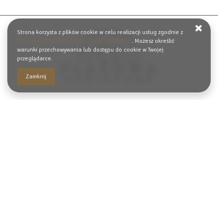
Strona korzysta z plików cookie w celu realizacji usług zgodnie z
POLITYKA PRYWATNOŚCI I COOKIES SERWISU
. Możesz określić
warunki przechowywania lub dostępu do cookie w Twojej
przeglądarce.
Zamknij
+48 452900001
info@plazowaresidence.pl
Plażowa 6,
43-370 Szczyrk, Polska
WYZNACZ TRASĘ